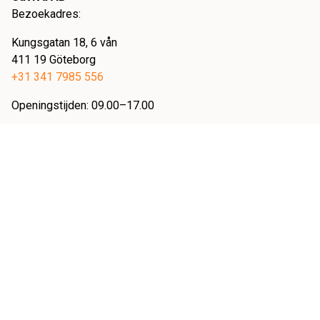
Bezoekadres:
Kungsgatan 18, 6 vån
411 19 Göteborg
+31 341 7985 556
Openingstijden: 09.00–17.00
Postadres:
KIVRA: 559092-8429
10631 Stockholm
Cookies
Personal data management
Veelgestelde Vragen (FAQ)