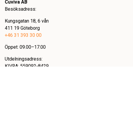
Cuviva AB
Besöksadress:
Kungsgatan 18, 6 vån
411 19 Göteborg
+46 31 393 30 00
Öppet: 09.00–17.00
Utdelningsadress:
KIVRA: 559092-8429
10631 Stockholm
Övrig info
Användarvillkor
Personuppgiftshantering