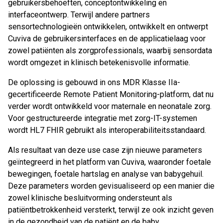
gebruikersbehoeften, conceptontwikkeling en
interfaceontwerp. Terwijl andere partners
sensortechnologieën ontwikkelen, ontwikkelt en ontwerpt
Cuviva de gebruikersinterfaces en de applicatielaag voor
zowel patiënten als zorgprofessionals, waarbij sensordata
wordt omgezet in klinisch betekenisvolle informatie.
De oplossing is gebouwd in ons MDR Klasse IIa-
gecertificeerde Remote Patient Monitoring-platform, dat nu
verder wordt ontwikkeld voor maternale en neonatale zorg.
Voor gestructureerde integratie met zorg-IT-systemen
wordt HL7 FHIR gebruikt als interoperabiliteitsstandaard.
Als resultaat van deze use case zijn nieuwe parameters
geïntegreerd in het platform van Cuviva, waaronder foetale
bewegingen, foetale hartslag en analyse van babygehuil.
Deze parameters worden gevisualiseerd op een manier die
zowel klinische besluitvorming ondersteunt als
patiëntbetrokkenheid versterkt, terwijl ze ook inzicht geven
in de gezondheid van de patiënt en de baby.