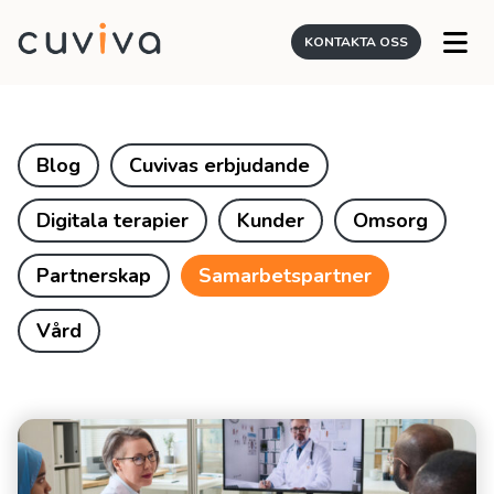
KONTAKTA OSS
Blog
Cuvivas erbjudande
Digitala terapier
Kunder
Omsorg
Partnerskap
Samarbetspartner
Vård