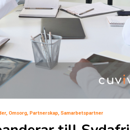
er,
Omsorg,
Partnerskap,
Samarbetspartner
anderar till Sydaf