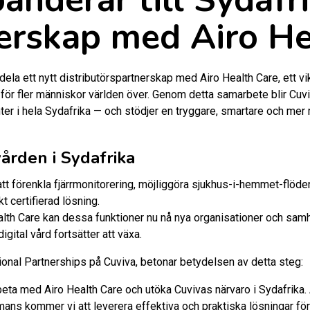
nerskap med Airo He
ela ett nytt distributörspartnerskap med Airo Health Care, ett vik
ig för fler människor världen över. Genom detta samarbete blir Cuv
enter i hela Sydafrika — och stödjer en tryggare, smartare och mer
vården i Sydafrika
att förenkla fjärrmonitorering, möjliggöra sjukhus-i-hemmet-flöd
kt certifierad lösning.
h Care kan dessa funktioner nu nå nya organisationer och samhäl
igital vård fortsätter att växa.
tional Partnerships på Cuviva, betonar betydelsen av detta steg:
beta med Airo Health Care och utöka Cuvivas närvaro i Sydafrika.
mans kommer vi att leverera effektiva och praktiska lösningar för 