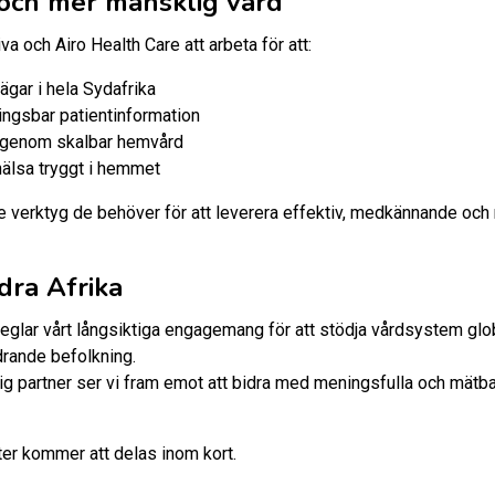
 och mer mänsklig vård
och Airo Health Care att arbeta för att:
vägar i hela Sydafrika
lingsbar patientinformation
 genom skalbar hemvård
 hälsa tryggt i hemmet
e verktyg de behöver för att leverera effektiv, medkännande och 
dra Afrika
eglar vårt långsiktiga engagemang för att stödja vårdsystem globa
drande befolkning.
g partner ser vi fram emot att bidra med meningsfulla och mätbar
ter kommer att delas inom kort.