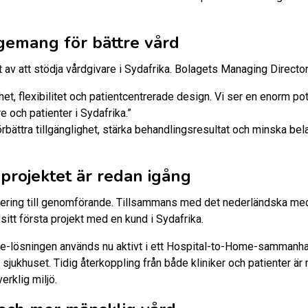
emang för bättre vård
t av att stödja vårdgivare i Sydafrika. Bolagets Managing Director
et, flexibilitet och patientcentrerade design. Vi ser en enorm pot
 och patienter i Sydafrika.”
ättra tillgänglighet, stärka behandlingsresultat och minska be
rojektet är redan igång
anering till genomförande. Tillsammans med det nederländska me
sitt första projekt med en kund i Sydafrika.
e-lösningen används nu aktivt i ett Hospital-to-Home-sammanhan
 sjukhuset. Tidig återkoppling från både kliniker och patienter är
erklig miljö.