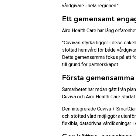
vårdgivare i hela regionen.”
Ett gemensamt engag
Airo Health Care har lång erfarenhe
”Cuvivas styrka ligger i dess enkelh
stöttad hemvård för både vårdgivare
Detta gemensamma fokus på att förb
till grund för partnerskapet.
Första gemensamma p
Samarbetet har redan gått från pl
Cuviva och Airo Health Care startat 
Den integrerade Cuviva + SmartQar
och stöttad vård möjliggörs utanför
flexibla, datadrivna vårdlösningar i v