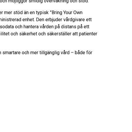
p och möjliggör smidig övervakning och stöd.
r mer stöd än en typisk ”Bring Your Own
nistrerad enhet. Den erbjuder vårdgivare ett
älsodata och hantera vården på distans på ett
ilitet och säkerhet och säkerställer att patienter
smartare och mer tillgänglig vård – både för