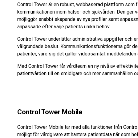
Control Tower är en robust, webbaserad plattform som fö
kommunikationen inom hälso- och sjukvården. Den ger vård
möjliggör snabbt skapande av nya profiler samt anpass
anpassade efter varje patients unika behov.
Control Tower underlättar administrativa uppgifter och er
välgrundade beslut. Kommunikationsfunktionerna gör det 
patienter, vare sig det gäller videosamtal, meddelanden el
Med Control Tower får vårdteam en ny nivå av effektivite
patientvården till en smidigare och mer sammanhållen o
Control Tower Mobile
Control Tower Mobile tar med alla funktioner från Control 
möjligt för vårdgivare att hantera patientdata när som h