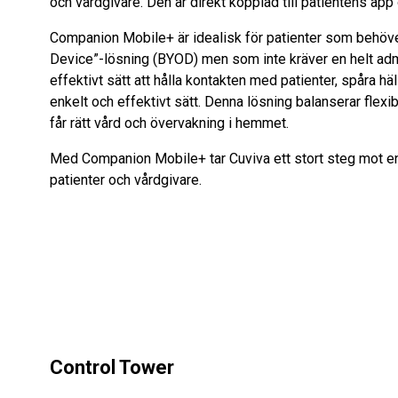
och vårdgivare. Den är direkt kopplad till patientens ap
Companion Mobile+ är idealisk för patienter som behöve
Device”-lösning (BYOD) men som inte kräver en helt admi
effektivt sätt att hålla kontakten med patienter, spåra h
enkelt och effektivt sätt. Denna lösning balanserar flexib
får rätt vård och övervakning i hemmet.
Med Companion Mobile+ tar Cuviva ett stort steg mot en 
patienter och vårdgivare.
Control Tower