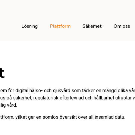
Lösning
Plattform
Säkerhet
Om oss
t
m för digital hälso- och sjukvård som täcker en mängd olika vård
 på säkerhet, regulatorisk efterlevnad och hållbarhet utrustar 
lig vård.
orm, vilket ger en sömlös översikt över all insamlad data.