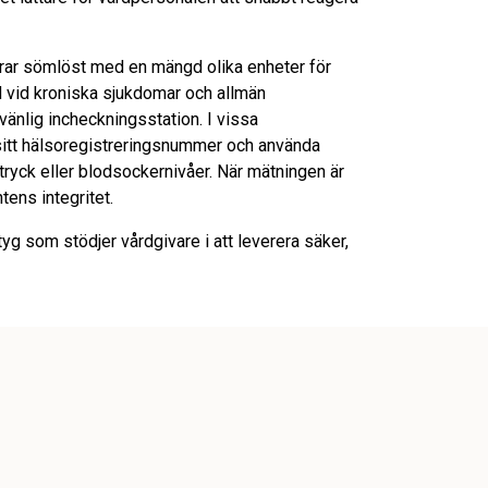
erar sömlöst med en mängd olika enheter för
d vid kroniska sjukdomar och allmän
änlig incheckningsstation. I vissa
 sitt hälsoregistreringsnummer och använda
ryck eller blodsockernivåer. När mätningen är
tens integritet.
yg som stödjer vårdgivare i att leverera säker,