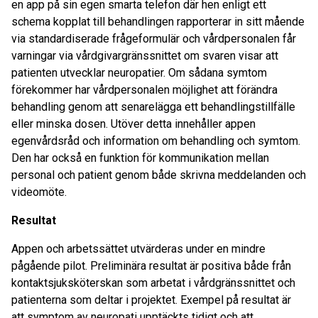
en app på sin egen smarta telefon där hen enligt ett
schema kopplat till behandlingen rapporterar in sitt mående
via standardiserade frågeformulär och vårdpersonalen får
varningar via vårdgivargränssnittet om svaren visar att
patienten utvecklar neuropatier. Om sådana symtom
förekommer har vårdpersonalen möjlighet att förändra
behandling genom att senarelägga ett behandlingstillfälle
eller minska dosen. Utöver detta innehåller appen
egenvårdsråd och information om behandling och symtom.
Den har också en funktion för kommunikation mellan
personal och patient genom både skrivna meddelanden och
videomöte.
Resultat
Appen och arbetssättet utvärderas under en mindre
pågående pilot. Preliminära resultat är positiva både från
kontaktsjuksköterskan som arbetat i vårdgränssnittet och
patienterna som deltar i projektet. Exempel på resultat är
att symptom av neuropati upptäckts tidigt och att