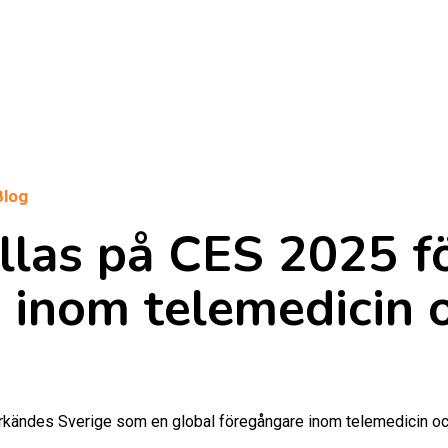
Blog
llas på CES 2025 f
 inom telemedicin o
kändes Sverige som en global föregångare inom telemedicin och 