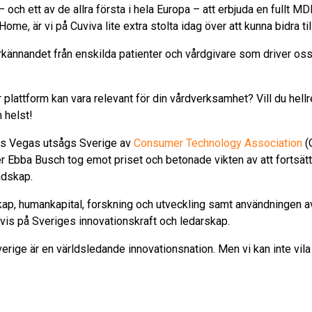
och ett av de allra första i hela Europa – att erbjuda en fullt M
ome, är vi på Cuviva lite extra stolta idag över att kunna bidra t
 erkännandet från enskilda patienter och vårdgivare som driver oss
r plattform kan vara relevant för din vårdverksamhet? Vill du hellr
 helst!
as Vegas utsågs Sverige av
Consumer Technology Association
(C
er Ebba Busch tog emot priset och betonade vikten av att fortsätt
ndskap.
ap, humankapital, forskning och utveckling samt användningen a
evis på Sveriges innovationskraft och ledarskap.
verige är en världsledande innovationsnation. Men vi kan inte vila