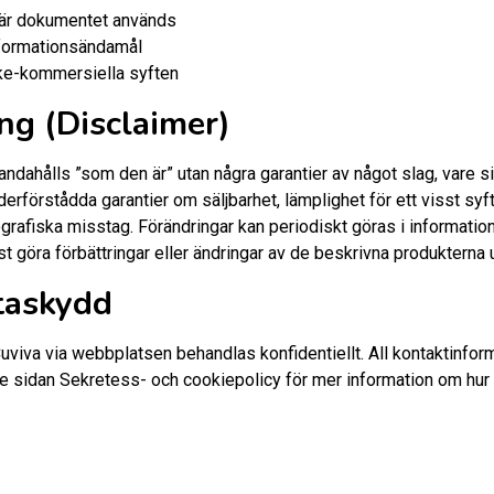
 när dokumentet används
formationsändamål
ke-kommersiella syften
ng (Disclaimer)
andahålls ”som den är” utan några garantier av något slag, vare si
derförstådda garantier om säljbarhet, lämplighet för ett visst syft
pografiska misstag. Förändringar kan periodiskt göras i informatio
st göra förbättringar eller ändringar av de beskrivna produktern
taskydd
Cuviva via webbplatsen behandlas konfidentiellt. All kontaktinfor
Se sidan Sekretess- och cookiepolicy för mer information om hu