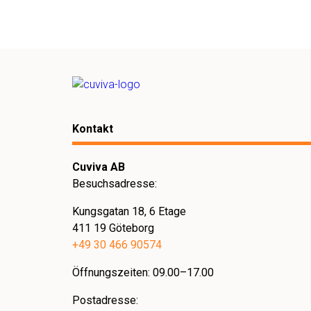
Team und modernste Technologien geschützt wer
das konzentrieren können, was wirklich zählt: exz
Kontaktieren Sie uns gerne
hier
.
Kontakt
Cuviva AB
Besuchsadresse:
Kungsgatan 18, 6 Etage
411 19 Göteborg
+49 30 466 90574
Öffnungszeiten: 09.00–17.00
Postadresse: