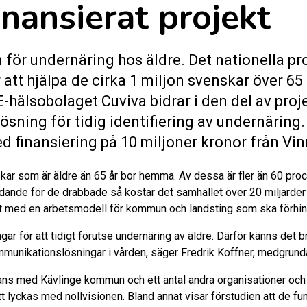
nansierat projekt
n för undernäring hos äldre. Det nationella pr
 att hjälpa de cirka 1 miljon svenskar över 65
t. E-hälsobolaget Cuviva bidrar i den del av pr
sning för tidig identifiering av undernäring.
finansiering på 10 miljoner kronor från Vin
ar som är äldre än 65 år bor hemma. Av dessa är fler än 60 procen
lidande för de drabbade så kostar det samhället över 20 miljarder
et med en arbetsmodell för kommun och landsting som ska förhin
r för att tidigt förutse undernäring av äldre. Därför känns det bra
munikationslösningar i vården, säger Fredrik Koffner, medgrund
s med Kävlinge kommun och ett antal andra organisationer och fö
 lyckas med nollvisionen. Bland annat visar förstudien att de fu