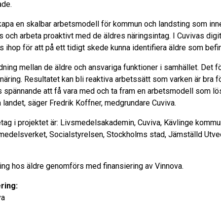
ade.
skapa en skalbar arbetsmodell för kommun och landsting som inn
 och arbeta proaktivt med de äldres näringsintag. I Cuvivas dig
ihop för att på ett tidigt skede kunna identifiera äldre som befin
dning mellan de äldre och ansvariga funktioner i samhället. Det f
äring. Resultatet kan bli reaktiva arbetssätt som varken är bra f
s spännande att få vara med och ta fram en arbetsmodell som lös
 landet, säger Fredrik Koffner, medgrundare Cuviva.
tag i projektet är: Livsmedelsakademin, Cuviva, Kävlinge kommun
smedelsverket, Socialstyrelsen, Stockholms stad, Jämställd Utv
ring hos äldre genomförs med finansiering av Vinnova.
ering:
va