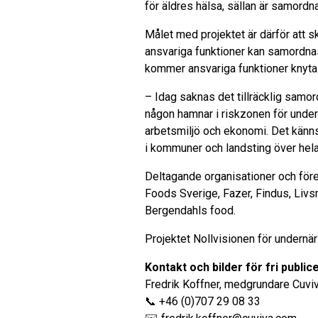
för äldres hälsa, sällan är samordn
Målet med projektet är därför att 
ansvariga funktioner kan samordnas
kommer ansvariga funktioner knytas 
– Idag saknas det tillräcklig samor
någon hamnar i riskzonen för undern
arbetsmiljö och ekonomi. Det känn
i kommuner och landsting över hela
Deltagande organisationer och före
Foods Sverige, Fazer, Findus, Liv
Bergendahls food.
Projektet Nollvisionen för undernä
Kontakt och bilder för fri public
Fredrik Koffner, medgrundare Cuvi
📞 +46 (0)707 29 08 33