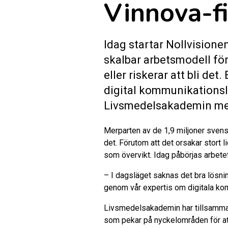
Vinnova-fi
Idag startar Nollvisione
skalbar arbetsmodell för
eller riskerar att bli de
digital kommunikationslö
Livsmedelsakademin med 
Merparten av de 1,9 miljoner svensk
det. Förutom att det orsakar stort 
som övervikt. Idag påbörjas arbet
– I dagsläget saknas det bra lösninga
genom vår expertis om digitala kom
Livsmedelsakademin har tillsamman
som pekar på nyckelområden för att