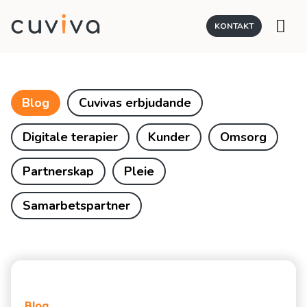
KONTAKT
Blog
Cuvivas erbjudande
Digitale terapier
Kunder
Omsorg
Partnerskap
Pleie
Samarbetspartner
Blog