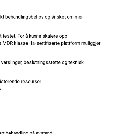
, økt behandlingsbehov og ønsket om mer
 testet. For å kunne skalere opp
 MDR klasse IIa-sertifiserte plattform muliggjør
varslinger, beslutningsstøtte og teknisk
isterende ressurser.
.
ert behandling på avstand.