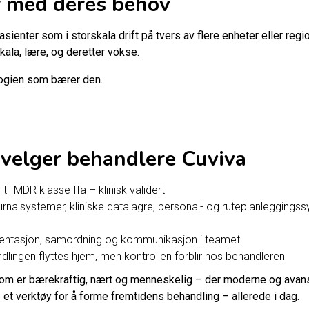
r med deres behov
pasienter som i storskala drift på tvers av flere enheter eller re
skala, lære, og deretter vokse.
logien som bærer den.
velger behandlere Cuviva
il MDR klasse IIa – klinisk validert
urnalsystemer, kliniske datalagre, personal- og ruteplanleggings
umentasjon, samordning og kommunikasjon i teamet
dlingen flyttes hjem, men kontrollen forblir hos behandleren
som er bærekraftig, nært og menneskelig – der moderne og avanser
ere et verktøy for å forme fremtidens behandling – allerede i dag.