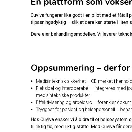
En plattform som vokse
Cuviva fungerer like godt i en pilot med et fåtall 
tilpasningsdyktig – slik at dere kan starte i liten 
Dere eier behandlingsmodellen. Vi leverer tekno
Oppsummering – derfor 
Medisinteknisk sikkerhet – CE-merket i henhold t
Fleksibel og interoperabel – integreres med jo
medisintekniske produkter
Effektivisering og arbeidsro – forenkler dok
Trygghet for pasient og helsepersonell – behan
Hos Cuviva ønsker vi å bidra til et helsesystem 
til riktig tid, med riktig støtte. Med Cuviva får d