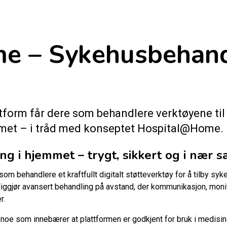
 – Sykehusbehandl
orm får dere som behandlere verktøyene til å
emmet – i tråd med konseptet Hospital@Home.
g i hjemmet – trygt, sikkert og i nær s
m behandlere et kraftfullt digitalt støtteverktøy for å tilby sy
gjør avansert behandling på avstand, der kommunikasjon, monitor
r.
, noe som innebærer at plattformen er godkjent for bruk i medisi