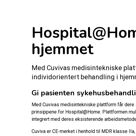
Hospital@Home
hjemmet
Med Cuvivas medisintekniske plattf
individorientert behandling i hj
Gi pasienten sykehusbehandlin
Med Cuvivas medisintekniske plattform får dere so
prinsippene for Hospital@Home. Plattformen mulig
integrert med deres eksisterende arbeidsmetode
Cuviva er CE-merket i henhold til MDR klasse IIa