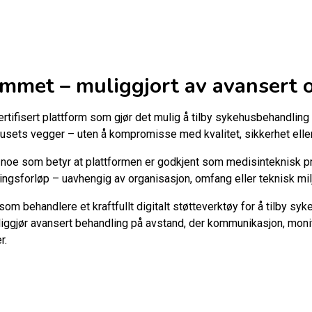
mmet – muliggjort av avansert o
tifisert plattform som gjør det mulig å tilby sykehusbehandling 
usets vegger – uten å kompromisse med kvalitet, sikkerhet elle
, noe som betyr at plattformen er godkjent som medisinteknisk pr
ngsforløp – uavhengig av organisasjon, omfang eller teknisk mil
m behandlere et kraftfullt digitalt støtteverktøy for å tilby sy
gjør avansert behandling på avstand, der kommunikasjon, monitor
r.