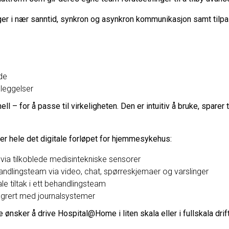
ger i nær sanntid, synkron og asynkron kommunikasjon samt tilp
de
leggelser
 – for å passe til virkeligheten. Den er intuitiv å bruke, sparer
er hele det digitale forløpet for hjemmesykehus:
 via tilkoblede medisintekniske sensorer
dlingsteam via video, chat, spørreskjemaer og varslinger
e tiltak i ett behandlingsteam
egrert med journalsystemer
 ønsker å drive Hospital@Home i liten skala eller i fullskala drift