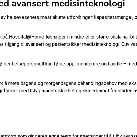
ed avansert medisinteknologi
e av helsevesenets mest akutte utfordringer: kapasitetsmangel
på Hospital@Home-løsninger i mindre eller større skala har blitt
tilgang til avansert og pasientsikker medisinteknologi. Cuvivas
jø der helsepersonell kan følge opp, monitorere og handle – med 
øy for å møte dagens og morgendagens behandlingsbehov med eks
gsformer med høy pasientsikkerhet og skalerbarhet fra starten av
lattform som gir deres egne team forutsetninger til å tilby avans