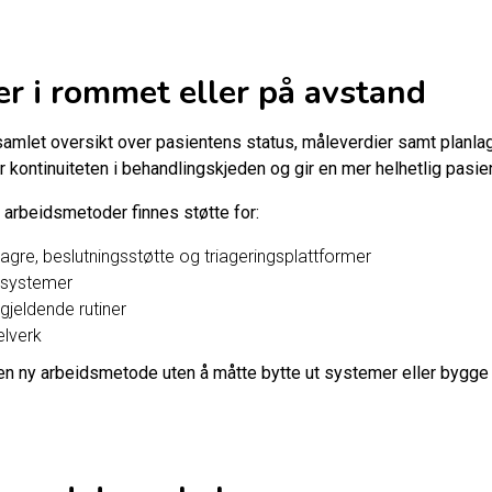
 er i rommet eller på avstand
samlet oversikt over pasientens status, måleverdier samt planlag
r kontinuiteten i behandlingskjeden og gir en mer helhetlig pasi
 arbeidsmetoder finnes støtte for:
agre, beslutningsstøtte og triageringsplattformer
ssystemer
gjeldende rutiner
elverk
 en ny arbeidsmetode uten å måtte bytte ut systemer eller bygge o