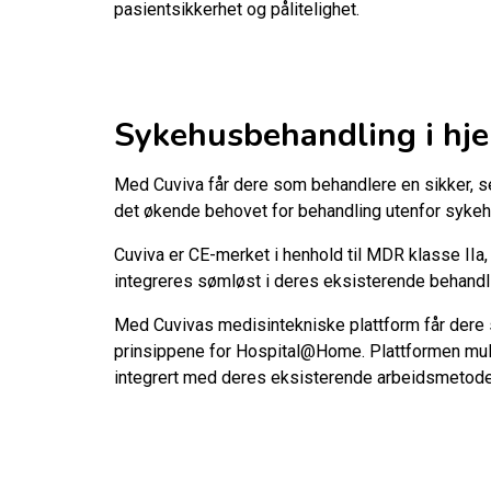
pasientsikkerhet og pålitelighet.
Sykehusbehandling i hje
Med Cuviva får dere som behandlere en sikker, ser
det økende behovet for behandling utenfor sykeh
Cuviva er CE-merket i henhold til MDR klasse IIa
integreres sømløst i deres eksisterende behandli
Med Cuvivas medisintekniske plattform får dere so
prinsippene for Hospital@Home. Plattformen mulig
integrert med deres eksisterende arbeidsmetode