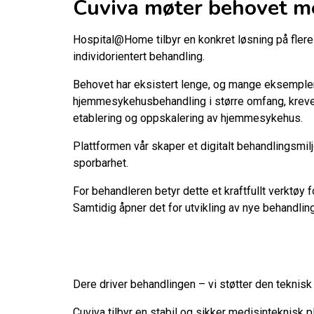
Cuviva møter behovet m
Hospital@Home tilbyr en konkret løsning på fler
individorientert behandling.
Behovet har eksistert lenge, og mange eksempler 
hjemmesykehusbehandling i større omfang, kreves 
etablering og oppskalering av hjemmesykehus.
Plattformen vår skaper et digitalt behandlingsmil
sporbarhet.
For behandleren betyr dette et kraftfullt verkt
Samtidig åpner det for utvikling av nye behandlin
Dere driver behandlingen – vi støtter den teknisk
Cuviva tilbyr en stabil og sikker medisinteknisk p