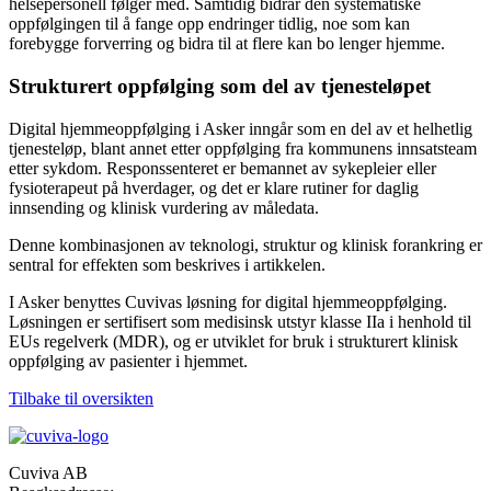
helsepersonell følger med. Samtidig bidrar den systematiske
oppfølgingen til å fange opp endringer tidlig, noe som kan
forebygge forverring og bidra til at flere kan bo lenger hjemme.
Strukturert oppfølging som del av tjenesteløpet
Digital hjemmeoppfølging i Asker inngår som en del av et helhetlig
tjenesteløp, blant annet etter oppfølging fra kommunens innsatsteam
etter sykdom. Responssenteret er bemannet av sykepleier eller
fysioterapeut på hverdager, og det er klare rutiner for daglig
innsending og klinisk vurdering av måledata.
Denne kombinasjonen av teknologi, struktur og klinisk forankring er
sentral for effekten som beskrives i artikkelen.
I Asker benyttes Cuvivas løsning for digital hjemmeoppfølging.
Løsningen er sertifisert som medisinsk utstyr klasse IIa i henhold til
EUs regelverk (MDR), og er utviklet for bruk i strukturert klinisk
oppfølging av pasienter i hjemmet.
Tilbake til oversikten
Cuviva AB