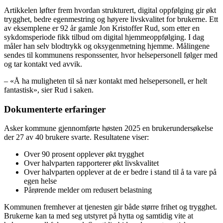
Artikkelen løfter frem hvordan strukturert, digital oppfølging gir økt
trygghet, bedre egenmestring og høyere livskvalitet for brukerne. Ett
av eksemplene er 92 år gamle Jon Kristoffer Rud, som etter en
sykdomsperiode fikk tilbud om digital hjemmeoppfølging. I dag
måler han selv blodtrykk og oksygenmetning hjemme. Målingene
sendes til kommunens responssenter, hvor helsepersonell følger med
og tar kontakt ved avvik.
– «Å ha muligheten til så nær kontakt med helsepersonell, er helt
fantastisk», sier Rud i saken.
Dokumenterte erfaringer
Asker kommune gjennomførte høsten 2025 en brukerundersøkelse
der 27 av 40 brukere svarte. Resultatene viser:
Over 90 prosent opplever økt trygghet
Over halvparten rapporterer økt livskvalitet
Over halvparten opplever at de er bedre i stand til å ta vare på
egen helse
Pårørende melder om redusert belastning
Kommunen fremhever at tjenesten gir både større frihet og trygghet.
Brukerne kan ta med seg utstyret på hytta og samtidig vite at