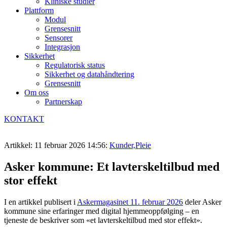
Kliniske studier
Plattform
Modul
Grensesnitt
Sensorer
Integrasjon
Sikkerhet
Regulatorisk status
Sikkerhet og datahåndtering
Grensesnitt
Om oss
Partnerskap
KONTAKT
Artikkel: 11 februar 2026 14:56:
Kunder,
Pleie
Asker kommune: Et lavterskeltilbud med
stor effekt
I en artikkel publisert i
Askermagasinet 11. februar 2026
deler Asker
kommune sine erfaringer med digital hjemmeoppfølging – en
tjeneste de beskriver som «et lavterskeltilbud med stor effekt».