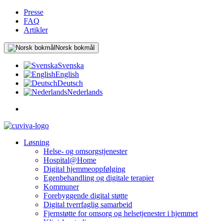
Presse
FAQ
Artikler
Norsk bokmål
Svenska
English
Deutsch
Nederlands
Løsning
Helse- og omsorgstjenester
Hospital@Home
Digital hjemmeoppfølging
Egenbehandling og digitale terapier
Kommuner
Forebyggende digital støtte
Digital tverrfaglig samarbeid
Fjernstøtte for omsorg og helsetjenester i hjemmet