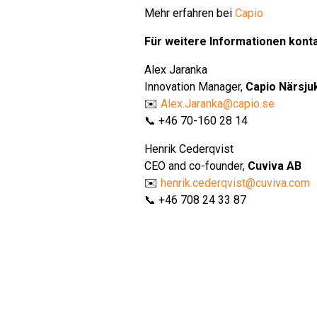
Mehr erfahren bei
Capio
Für weitere Informationen kontak
Alex Jaranka
Innovation Manager,
Capio Närsju
✉️
Alex.Jaranka@capio.se
📞 +46 70-160 28 14
Henrik Cederqvist
CEO and co-founder,
Cuviva AB
✉️
henrik.cederqvist@cuviva.com
📞 +46 708 24 33 87