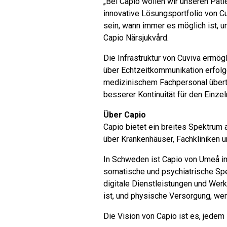
„Bei Capio wollen wir unseren Pat
innovative Lösungsportfolio von Cuv
sein, wann immer es möglich ist, u
Capio Närsjukvård.
Die Infrastruktur von Cuviva ermög
über Echtzeitkommunikation erfolg
medizinischem Fachpersonal übertr
besserer Kontinuität für den Einz
Über Capio
Capio bietet ein breites Spektrum 
über Krankenhäuser, Fachkliniken
In Schweden ist Capio von Umeå im
somatische und psychiatrische Sp
digitale Dienstleistungen und Wer
ist, und physische Versorgung, wenn
Die Vision von Capio ist es, jedem