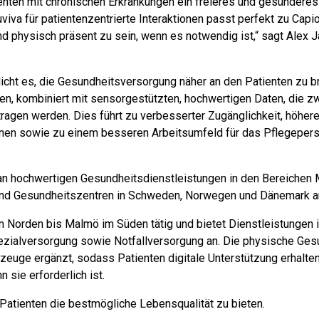
ienten mit chronischen Erkrankungen ein freieres und gesündere
iva für patientenzentrierte Interaktionen passt perfekt zu Capio
nd physisch präsent zu sein, wenn es notwendig ist,“ sagt Alex 
licht es, die Gesundheitsversorgung näher an den Patienten zu 
en, kombiniert mit sensorgestützten, hochwertigen Daten, die z
agen werden. Dies führt zu verbesserter Zugänglichkeit, höhere
elnen sowie zu einem besseren Arbeitsumfeld für das Pflegepers
an hochwertigen Gesundheitsdienstleistungen in den Bereichen M
 und Gesundheitszentren in Schweden, Norwegen und Dänemark a
 Norden bis Malmö im Süden tätig und bietet Dienstleistungen 
ezialversorgung sowie Notfallversorgung an. Die physische Ges
kzeuge ergänzt, sodass Patienten digitale Unterstützung erhalt
 sie erforderlich ist.
 Patienten die bestmögliche Lebensqualität zu bieten.